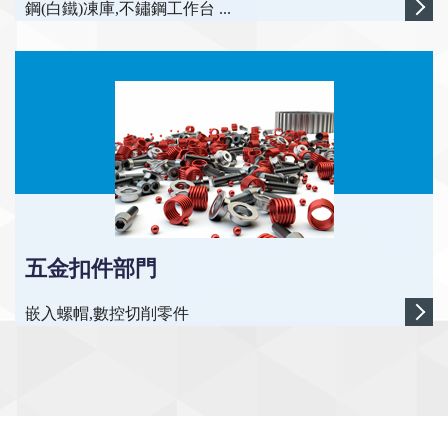
鋼(白鐵)凍庫,不鏽鋼工作台 ...
五金扣件部門
嵌入螺帽,數控切削零件